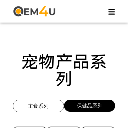
宠物产品系
列
保健品系列
主食系列