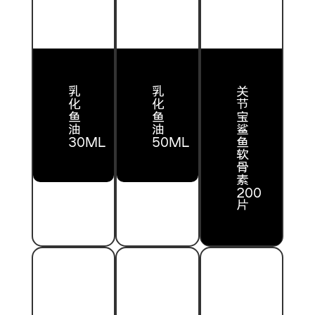
乳
乳
关
化
化
节
鱼
鱼
宝
油
油
鲨
30ML
50ML
鱼
软
骨
素
200
片